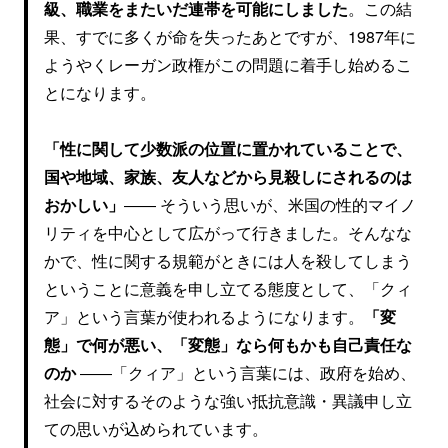
級、職業をまたいだ連帯を可能にしました
。この結
果、すでに多くが命を失ったあとですが、1987年に
ようやくレーガン政権がこの問題に着手し始めるこ
とになります。
「性に関して少数派の位置に置かれていることで、
国や地域、家族、友人などから見殺しにされるのは
おかしい」
―― そういう思いが、米国の性的マイノ
リティを中心として広がって行きました。そんなな
かで、性に関する規範がときには人を殺してしまう
ということに意義を申し立てる態度として、「クィ
ア」という言葉が使われるようになります。
「変
態」で何が悪い、「変態」なら何もかも自己責任な
のか
――「クィア」という言葉には、政府を始め、
社会に対するそのような強い抵抗意識・異議申し立
ての思いが込められています。