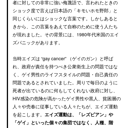
者に対しての非常に強い侮蔑語で、言われたときの
ショック度で言えば日本語の「キモいホモ野郎」と
同じくらいにはショックな言葉です。しかしあると
きから、この言葉をあえて自称のために使う人たち
が現れました。その背景には、1980年代米国のエイ
ズパニックがあります。
当時エイズは “gay cancer” （ゲイのガン）と呼ば
れ、政府が責任を持つべき公衆衛生上の問題ではな
く、ゲイ男性のライフスタイルの問題・自己責任の
問題であるとされていました。周りで毎日のように
死者が出ているのに何もしてくれない政府に対し、
HIV感染の危険が高かったゲイ男性や黒人、貧困層の
人々や売春に従事している人々たちが、エイズ運動
を起こします。
エイズ運動は、「レズビアン」や
「ゲイ」といった個々の集団ではなく、人種、階