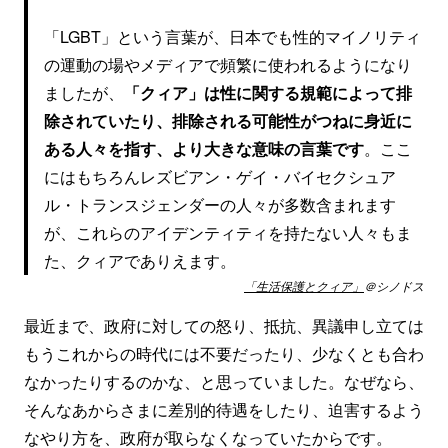
「LGBT」という言葉が、日本でも性的マイノリティ
の運動の場やメディアで頻繁に使われるようになり
ましたが、
「クィア」は性に関する規範によって排
除されていたり、排除される可能性がつねに身近に
ある人々を指す、より大きな意味の言葉です
。ここ
にはもちろんレズビアン・ゲイ・バイセクシュア
ル・トランスジェンダーの人々が多数含まれます
が、これらのアイデンティティを持たない人々もま
た、クィアでありえます。
「生活保護とクィア」
＠シノドス
最近まで、政府に対しての怒り、抵抗、異議申し立ては
もうこれからの時代には不要だったり、少なくとも合わ
なかったりするのかな、と思っていました。なぜなら、
そんなあからさまに差別的待遇をしたり、迫害するよう
なやり方を、政府が取らなくなっていたからです。