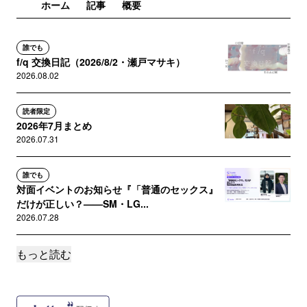
ホーム
記事
概要
誰でも
f/q 交換日記（2026/8/2・瀬戸マサキ）
2026.08.02
読者限定
2026年7月まとめ
2026.07.31
誰でも
対面イベントのお知らせ『「普通のセックス』
だけが正しい？——SM・LG...
2026.07.28
もっと読む
誰でも
『クィア英会話』ニュースレターと英会話レッ
スン生徒募集再開について
2026.06.26