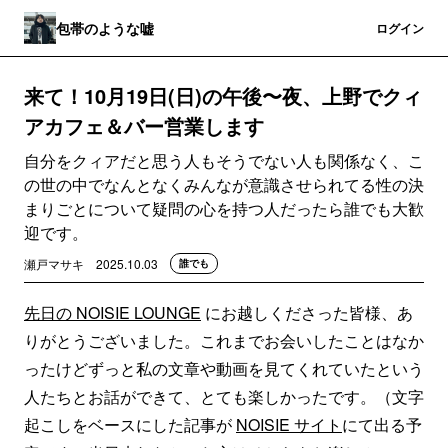
包帯のような嘘
登録
ログイン
来て！10月19日(日)の午後〜夜、上野でクィ
アカフェ＆バー営業します
自分をクィアだと思う人もそうでない人も関係なく、こ
の世の中でなんとなくみんなが意識させられてる性の決
まりごとについて疑問の心を持つ人だったら誰でも大歓
迎です。
瀬戸マサキ
2025.10.03
誰でも
先日の NOISIE LOUNGE
にお越しくださった皆様、あ
りがとうございました。これまでお会いしたことはなか
ったけどずっと私の文章や動画を見てくれていたという
人たちとお話ができて、とても楽しかったです。（文字
起こしをベースにした記事が
NOISIE サイト
にて出る予