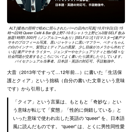
ALT: [暖色の照明で暗めに照らされたバーの店内の写真] 10月19日(日) 15
時〜22時 Queer Café & Bar @上野7-10-5シャトウ上野ビル3階 SELF 飲み
放題1時間1,500円（ノンアルコールあり）[SELFロゴ] 1日マスター[瀬戸マ
サキのプロフィール写真、黒いジャケットに黒いマフラー、ベティちゃん
の白のインナー、髪型はミディアムの黒髪、少し目線がカメラから外れて
いる] 瀬戸マサキ ライター。ジェンダーやセクシュアリティと他の様々な
社会問題が交差するところについてよく書いたり講演したりしています。
バイセクシュアル当事者。日本語・英語の対応可。手話勉強中。
大昔（2013年ですって…12年前…）に書いた「生活保
護とクィア」という拙稿（自分の書いた文章という意味
です）から引用します。
「クィア」という言葉は、もともと「奇妙な」とい
う意味が転じて「変態」「性的に倒錯している」と
いった意味で使われ出した英語の “queer” を、日本語
風に読んだものです。 “queer” は、とくに男性同性愛