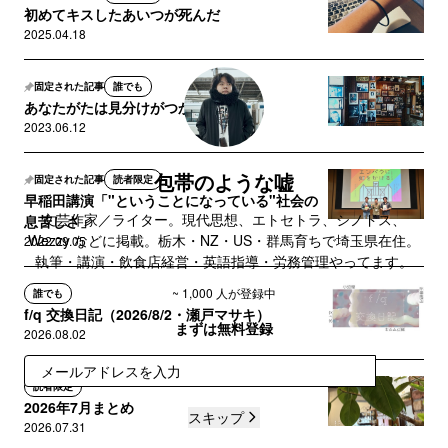
初めてキスしたあいつが死んだ
2025.04.18
固定された記事
誰でも
あなたがたは見分けがつかないから
2023.06.12
包帯のような嘘
固定された記事
読者限定
早稲田講演「"ということになっている"社会の
文芸作家／ライター。現代思想、エトセトラ、シノドス、
息苦しさ」
Wezzy などに掲載。栃木・NZ・US・群馬育ちで埼玉県在住。
2022.09.05
執筆・講演・飲食店経営・英語指導・労務管理やってます。
~ 1,000 人が登録中
誰でも
f/q 交換日記（2026/8/2・瀬戸マサキ）
まずは無料登録
2026.08.02
登録
読者限定
2026年7月まとめ
スキップ
2026.07.31