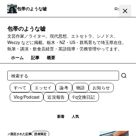
包帯のような嘘
登録
ログイン
包帯のような嘘
文芸作家／ライター。現代思想、エトセトラ、シノドス、
Wezzy などに掲載。栃木・NZ・US・群馬育ちで埼玉県在住。
執筆・講演・飲食店経営・英語指導・労務管理やってます。
ホーム
記事
概要
すべて
エッセイ
論考
物語
お知らせ
Vlog/Podcast
近況報告
f/q交換日記
新着
人気
固定された記事
読者限定