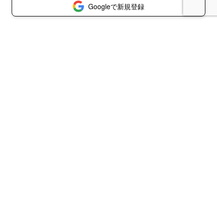
Googleで新規登録
© 2026 包帯のような嘘
書き手利用規約
読み手利用規約
プライバシーポリシー
特定商取引法に基づく表示
お問い合わせ
コラボ企業・掲載媒体募集
代理店の方はこちら
ログイン
reCAPTCHA
Privacy Policy
and
Terms of Service
apply.